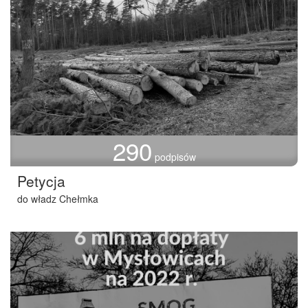
290
podpisów
Petycja
do władz Chełmka