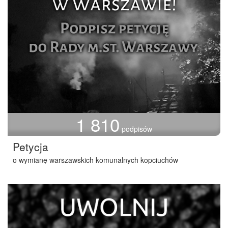
1 810
podpisów
Petycja
o wymianę warszawskich komunalnych kopciuchów