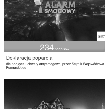
234
podpisów
Deklaracja poparcia
dla podjęcia uchwały antysmogowej przez Sejmik Województwa
Pomorskiego