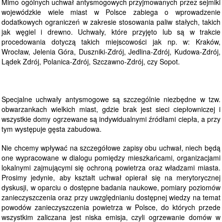
Mimo ogólnych uchwał antysmogowych przyjmowanych przez sejmiki
wojewódzkie wiele miast w Polsce zabiega o wprowadzenie
dodatkowych ograniczeń w zakresie stosowania paliw stałych, takich
jak węgiel i drewno. Uchwały, które przyjęto lub są w trakcie
procedowania dotyczą takich miejscowości jak np. w: Kraków,
Wrocław, Jelenia Góra, Duszniki-Zdrój, Jedlina-Zdrój, Kudowa-Zdrój,
Lądek Zdrój, Polanica-Zdrój, Szczawno-Zdrój, czy Sopot.
Specjalne uchwały antysmogowe są szczególnie niezbędne w tzw.
obwarzankach wielkich miast, gdzie brak jest sieci ciepłowniczej i
wszystkie domy ogrzewane są indywidualnymi źródłami ciepła, a przy
tym występuje gęsta zabudowa.
Nie chcemy wpływać na szczegółowe zapisy obu uchwał, niech będą
one wypracowane w dialogu pomiędzy mieszkańcami, organizacjami
lokalnymi zajmującymi się ochroną powietrza oraz władzami miasta.
Prosimy jedynie, aby kształt uchwał opierał się na merytorycznej
dyskusji, w oparciu o dostępne badania naukowe, pomiary poziomów
zanieczyszczenia oraz przy uwzględnianiu dostępnej wiedzy na temat
powodów zanieczyszczenia powietrza w Polsce, do których przede
wszystkim zaliczana jest niska emisja, czyli ogrzewanie domów w